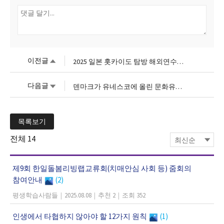
이전글
2025 일본 홋카이도 탐방 해외연수 참가자모집(보도자료 및 신청서링크)
다음글
덴마크가 유네스코에 올린 문화유산 후보 5선?
목록보기
전체
14
제9회 한일돌봄리빙랩교류회(치매안심 사회 등) 줌회의
참여안내
(2)
평생학습사람들
|
2025.08.08
|
추천 2
|
조회 352
인생에서 타협하지 않아야 할 12가지 원칙
(1)