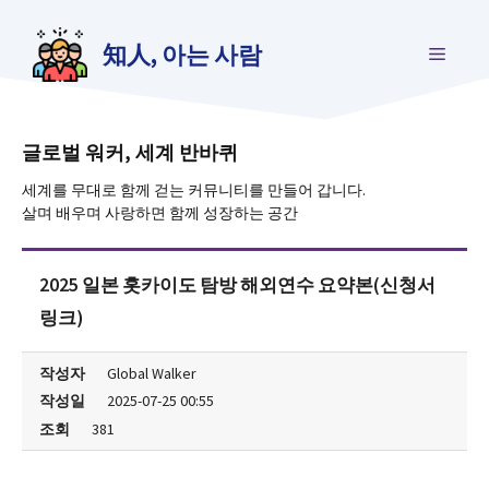
컨
텐
知人, 아는 사람
메
츠
로
건
뉴
너
뛰
글로벌 워커, 세계 반바퀴
기
세계를 무대로 함께 걷는 커뮤니티를 만들어 갑니다.
살며 배우며 사랑하면 함께 성장하는 공간
2025 일본 홋카이도 탐방 해외연수 요약본(신청서
링크)
작성자
Global Walker
작성일
2025-07-25 00:55
조회
381