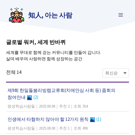
컨
텐
知人, 아는 사람
메
츠
로
건
뉴
너
뛰
글로벌 워커, 세계 반바퀴
기
세계를 무대로 함께 걷는 커뮤니티를 만들어 갑니다.
살며 배우며 사랑하면 함께 성장하는 공간
전체
14
제9회 한일돌봄리빙랩교류회(치매안심 사회 등) 줌회의
참여안내
(2)
평생학습사람들
|
2025.08.08
|
추천 2
|
조회 354
인생에서 타협하지 않아야 할 12가지 원칙
(1)
평생학습사람들
|
2025.08.08
|
추천 1
|
조회 498