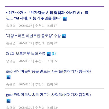
<신간 소개> 『인간지능-AI의 협업과 소버린 AI』 출
간… "AI 시대, 지능의 주권을 묻다“
송규명
|
2026.07.07
|
추천 1
|
조회 67
'자랑스러운 이벤트인 공로상' 수상
송규명
|
2025.03.13
|
추천 3
|
조회 420
332회 보도본부 녹화완료
(1)
송규명
|
2025.03.12
|
추천 1
|
조회 358
gmb 관악마을방송을 만드는 사람들(취재기자 황금자)
송규명
|
2025.03.11
|
추천 1
|
조회 368
gmb 관악마을방송을 만드는 사람들(취재기자 김정임)
송규명
|
2025.03.11
|
추천 3
|
조회 324