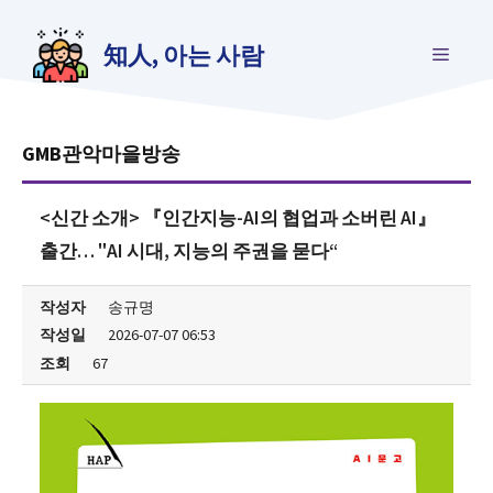
컨
텐
知人, 아는 사람
메
츠
로
건
뉴
너
뛰
GMB관악마을방송
기
<신간 소개> 『인간지능-AI의 협업과 소버린 AI』
출간… "AI 시대, 지능의 주권을 묻다“
작성자
송규명
작성일
2026-07-07 06:53
조회
67