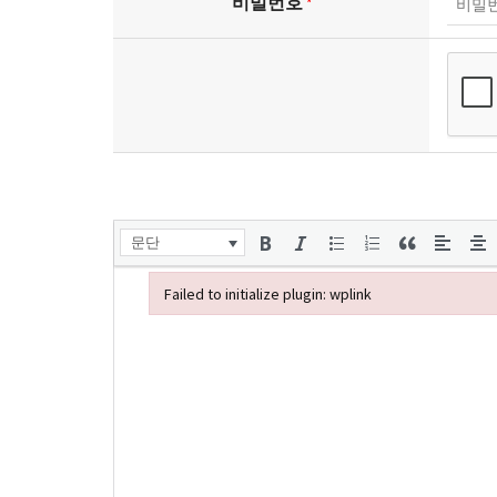
비밀번호
*
문단
Failed to initialize plugin: wplink
Failed to initialize plugin: wplink