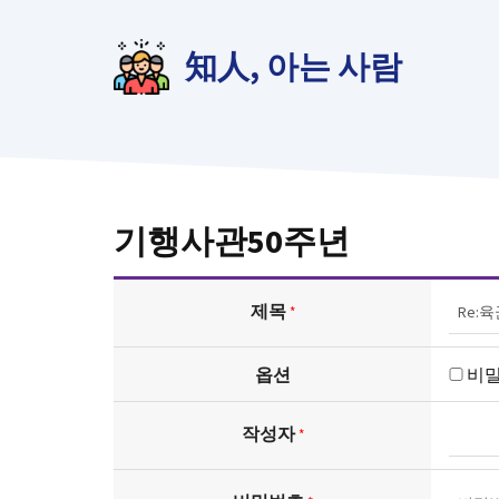
컨
텐
知人, 아는 사람
츠
로
건
너
뛰
기
기행사관50주년
제목
*
옵션
비
작성자
*