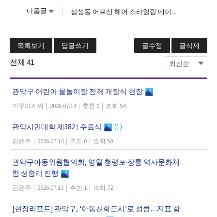
다음글
삼성동 어르신 헤어 스타일링 데이 사업 인기
목록보기
답글쓰기
글수정
글삭제
전체
41
관악구 어린이 물놀이장 전격 개장식 현장
미루아저씨
|
2026.07.14
|
추천 0
|
조회 54
관악시민대학 제38기 수료식
(1)
김은주
|
2026.07.14
|
추천 0
|
조회 58
관악구아동위원협의회, 영월 청령포·장릉 역사문화체
험 성황리 진행
김은주
|
2026.07.13
|
추천 1
|
조회 72
[현장리포트] 관악구, ‘아동친화도시’로 성큼…지표 향