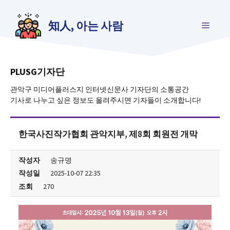
컨
텐
知人, 아는 사람
메
츠
로
건
뉴
너
뛰
PLUSG기자단
기
관악구 미디어플러스지 인터넷신문사 기자단의 소통공간
기사로 나누고 싶은 정보도 올려주시면 기자들이 소개합니다!
한국사진작가협회 관악지부, 제8회 회원전 개막
작성자
송규명
작성일
2025-10-07 22:35
조회
270