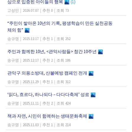
상으로 입증된 아이들의 행복
(1)
고성민
|
2026.07.07
|
추천 0
|
조회 73
“주민이 쌓아온 10년의 기록, 평생학습이 만든 실천공동
체의 힘”
송규명
|
2025.12.17
|
추천 1
|
조회 252
주민과 함께한 10년, <관악사람들> 창간 10주년
송규명
|
2025.12.17
|
추천 2
|
조회 186
관악구 의용소방대, 산불예방 캠페인 전개
송규명
|
2025.11.29
|
추천 1
|
조회 312
‘읽다, 흐르다, 하나되다 – 다다다축제’ 성료
송규명
|
2025.11.11
|
추천 2
|
조회 424
책과 자연, 시민이 함께하는 생태문화축제
송규명
|
2025.11.03
|
추천 1
|
조회 214