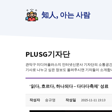
컨
텐
知人, 아는 사람
츠
로
건
너
뛰
기
PLUSG기자단
관악구 미디어플러스지 인터넷신문사 기자단의 소통공
기사로 나누고 싶은 정보도 올려주시면 기자들이 소개합
‘읽다, 흐르다, 하나되다 – 다다다축제’ 성료
작성자
송규명
작성일
2025-11-11 23:13