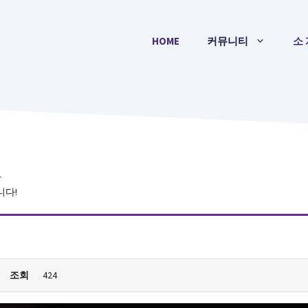
HOME
커뮤니티
소 
간
니다!
조회
424