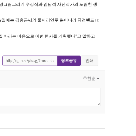
환경그림그리기 수상작과 임남석 사진작가의 도림천 생
며 7일에는 김충근씨의 풀피리연주 뿐아니라 퓨전밴드 Hː
길 바라는 마음으로 이번 행사를 기획했다”고 말하고
인쇄
링크공유