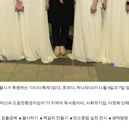
가 후원하는 ‘다다다축제’(읽다, 흐르다, 하나되다)가 11월 6일과 7일
악산과 도림천환경지킴이’가 지역의 독서동아리, 사회적기업, 다문화 단체 
 ▲짚풀공예 ▲필사하기 ▲책갈피 만들기 ▲탄소중립 실천 전시 ▲생태탐방 