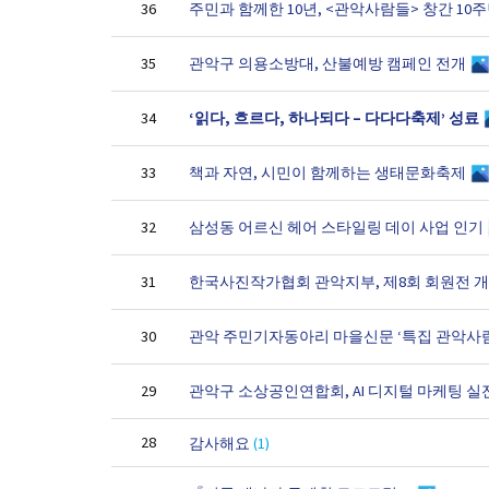
주민과 함께한 10년, <관악사람들> 창간 10
36
관악구 의용소방대, 산불예방 캠페인 전개
35
‘읽다, 흐르다, 하나되다 – 다다다축제’ 성료
34
책과 자연, 시민이 함께하는 생태문화축제
33
삼성동 어르신 헤어 스타일링 데이 사업 인기
32
한국사진작가협회 관악지부, 제8회 회원전 
31
관악 주민기자동아리 마을신문 ‘특집 관악사
30
관악구 소상공인연합회, AI 디지털 마케팅 실
29
28
감사해요
(1)