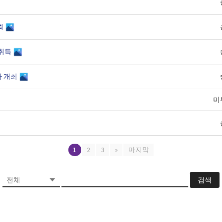
최
 취득
사 개최
미
1
2
3
»
마지막
검색