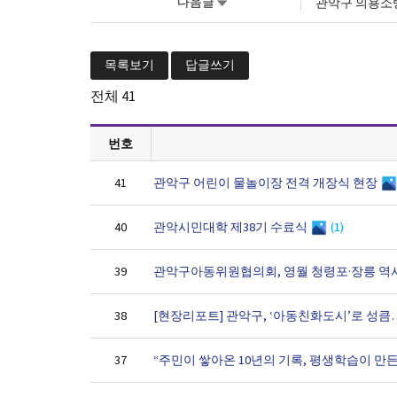
다음글
관악구 의용소방
목록보기
답글쓰기
전체
41
번호
관악구 어린이 물놀이장 전격 개장식 현장
41
관악시민대학 제38기 수료식
(1)
40
관악구아동위원협의회, 영월 청령포·장릉 역
39
[현장리포트] 관악구, ‘아동친화도시’로 성
38
“주민이 쌓아온 10년의 기록, 평생학습이 만
37