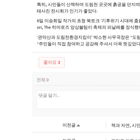
특히, 시민들이 산책하며 도림천 곳곳에 흙공을 던지
태사진 전시회가 인기가 좋았다.
6일 이송희일 작가의 초청 북토크 ‘기후위기 시대에 춤
ori, The 히어로즈 앙상블팀이 축제의 피날레를 장식했
‘관악산과 도림천환경지킴이’ 박소현 사무국장은 “도림
“주민들이 직접 참여하고 공감해 주셔서 더욱 뜻깊었다”
좋아요
2
전체
0
이전글
책과 자연, 시