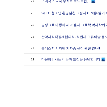
『미국 캐나다 무계획 로드트립』
27
‘제3회 청소년 환경실천 그림대회’ 9월6일 개
26
평생교육사 황하 씨 서울대 교육학 박사학위
25
관악사회적경제협의회, 회원사 교류의날 행
24
23
플러스지 기자단 기자증 신청 관련 안내!!!
다문화강사들의 꿈과 도전을 응원합니다
22