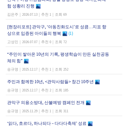
험 성황리 진행
김은주
|
2026.07.13
|
추천 1
|
조회 69
[현장리포트] 관악구, ‘아동친화도시’로 성큼…지표 향
상으로 입증된 아이들의 행복
(1)
고성민
|
2026.07.07
|
추천 0
|
조회 72
“주민이 쌓아온 10년의 기록, 평생학습이 만든 실천공동
체의 힘”
송규명
|
2025.12.17
|
추천 1
|
조회 252
주민과 함께한 10년, <관악사람들> 창간 10주년
송규명
|
2025.12.17
|
추천 2
|
조회 185
관악구 의용소방대, 산불예방 캠페인 전개
송규명
|
2025.11.29
|
추천 1
|
조회 311
‘읽다, 흐르다, 하나되다 – 다다다축제’ 성료