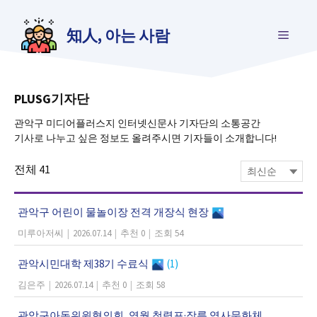
컨
텐
知人, 아는 사람
메
츠
로
건
뉴
너
뛰
PLUSG기자단
기
관악구 미디어플러스지 인터넷신문사 기자단의 소통공간
기사로 나누고 싶은 정보도 올려주시면 기자들이 소개합니다!
전체
41
관악구 어린이 물놀이장 전격 개장식 현장
미루아저씨
|
2026.07.14
|
추천 0
|
조회 54
관악시민대학 제38기 수료식
(1)
김은주
|
2026.07.14
|
추천 0
|
조회 58
관악구아동위원협의회, 영월 청령포·장릉 역사문화체