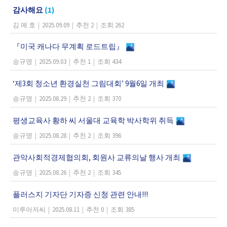
감사해요
(1)
김 예 호
|
2025.09.09
|
추천 2
|
조회 262
『미국 캐나다 무계획 로드트립』
송규명
|
2025.09.03
|
추천 1
|
조회 434
‘제3회 청소년 환경실천 그림대회’ 9월6일 개최
송규명
|
2025.08.29
|
추천 2
|
조회 370
평생교육사 황하 씨 서울대 교육학 박사학위 취득
송규명
|
2025.08.28
|
추천 2
|
조회 396
관악사회적경제협의회, 회원사 교류의날 행사 개최
송규명
|
2025.08.26
|
추천 2
|
조회 345
플러스지 기자단 기자증 신청 관련 안내!!!
미루아저씨
|
2025.08.11
|
추천 0
|
조회 385