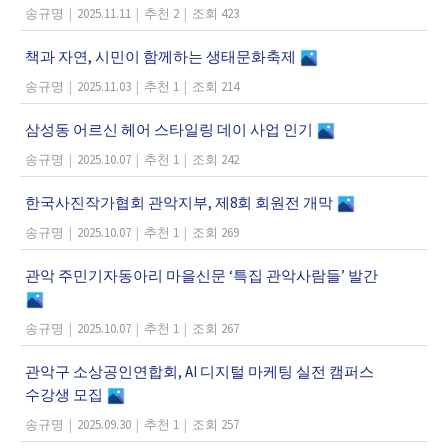
송규명
|
2025.11.11
|
추천 2
|
조회 423
책과 자연, 시민이 함께하는 생태문화축제
송규명
|
2025.11.03
|
추천 1
|
조회 214
삼성동 어르신 헤어 스타일링 데이 사업 인기
송규명
|
2025.10.07
|
추천 1
|
조회 242
한국사진작가협회 관악지부, 제8회 회원전 개막
송규명
|
2025.10.07
|
추천 1
|
조회 269
관악 주민기자동아리 마을신문 ‘특집 관악사람들’ 발간
송규명
|
2025.10.07
|
추천 1
|
조회 267
관악구 소상공인연합회, AI 디지털 마케팅 실전 캠퍼스
수강생 모집
송규명
|
2025.09.30
|
추천 1
|
조회 257