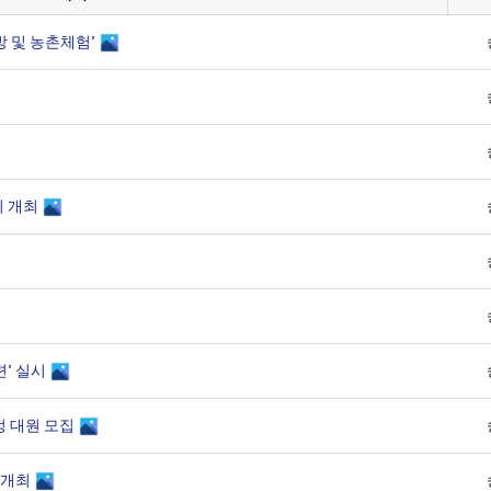
방 및 농촌체험’
리 개최
련’ 실시
정 대원 모집
 개최