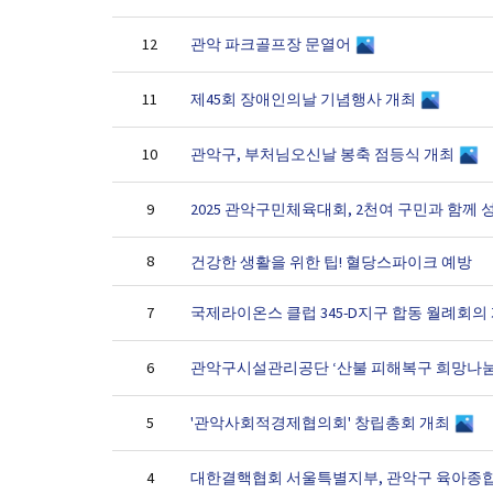
관악 파크골프장 문열어
12
제45회 장애인의날 기념행사 개최
11
관악구, 부처님오신날 봉축 점등식 개최
10
2025 관악구민체육대회, 2천여 구민과 함께
9
8
건강한 생활을 위한 팁! 혈당스파이크 예방
국제라이온스 클럽 345-D지구 합동 월례회의
7
관악구시설관리공단 ‘산불 피해복구 희망나눔
6
'관악사회적경제협의회' 창립총회 개최
5
대한결핵협회 서울특별지부, 관악구 육아종
4