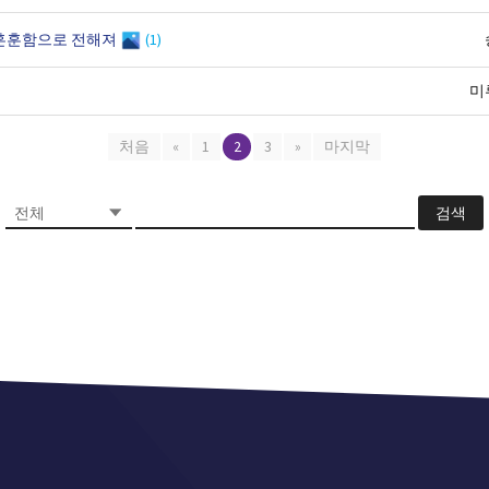
 훈훈함으로 전해져
(1)
미
처음
«
1
2
3
»
마지막
검색