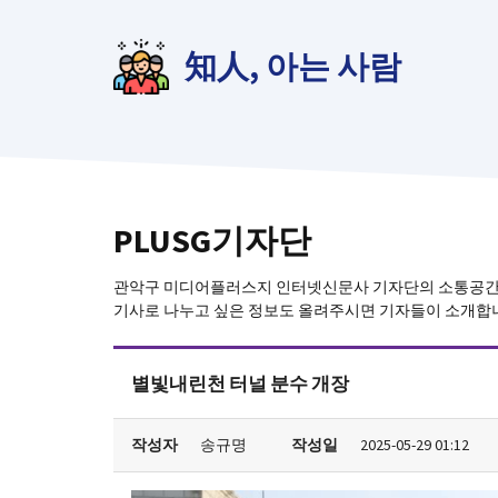
컨
텐
知人, 아는 사람
츠
로
건
너
뛰
기
PLUSG기자단
관악구 미디어플러스지 인터넷신문사 기자단의 소통공
기사로 나누고 싶은 정보도 올려주시면 기자들이 소개합
별빛내린천 터널 분수 개장
작성자
송규명
작성일
2025-05-29 01:12