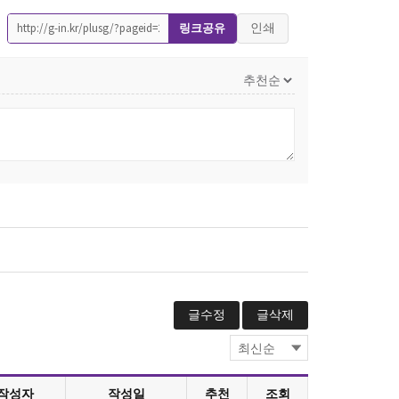
인쇄
링크공유
글수정
글삭제
작성자
작성일
추천
조회