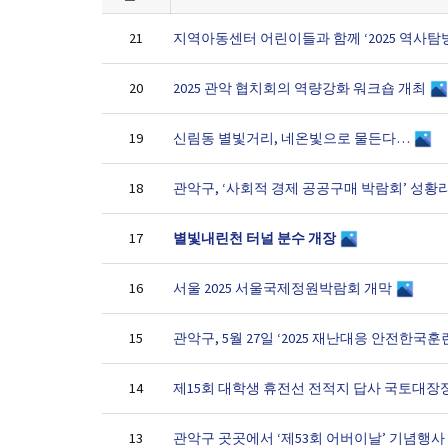
지역아동센터 어린이들과 함께 ‘2025 역사탐
21
2025 관악 협치회의 역량강화 워크숍 개최
20
신림동 별빛거리, 네온빛으로 물든다…
19
관악구, ‘사회적 경제 공공구매 박람회’ 성황
18
별빛내린천 터널 분수 개장
17
서울 2025 서울국제정원박람회 개막
16
관악구, 5월 27일 ‘2025 재난대응 안전한국훈
15
제15회 대학생 휴전선 전적지 답사 국토대장
14
관악구 곳곳에서 ‘제53회 어버이날’ 기념행사
13