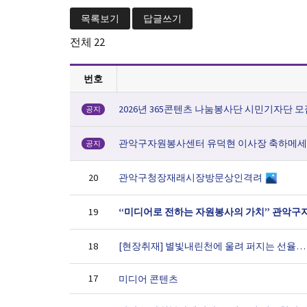
목록보기
답글쓰기
전체
22
번호
2026년 365콘텐츠 나눔봉사단 시민기자단 
공지
관악구자원봉사센터 유덕현 이사장 축하메
공지
관악구청장재래시장방문상인격려
20
19
[현장취재] 별빛내린천에 울려 퍼지는 선율… 
18
17
미디어 콘텐츠