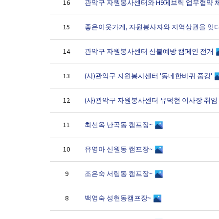
관악구 자원봉사센터와 H9페브릭 업무협약 
16
좋은이웃가게, 자원봉사자와 지역상권을 잇
15
관악구 자원봉사센터 산불예방 캠페인 전개
14
(사)관악구 자원봉사센터 '동네한바퀴 줍깅'
13
(사)관악구 자원봉사센터 유덕현 이사장 취
12
최선옥 난곡동 캠프장~
11
유영아 신원동 캠프장~
10
조은숙 서림동 캠프장~
9
백영숙 성현동캠프장~
8