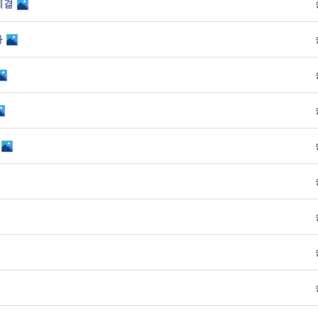
체결
다
임