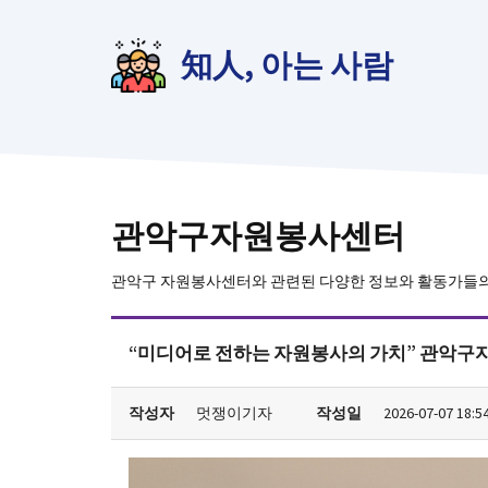
컨
텐
知人, 아는 사람
츠
로
건
너
뛰
기
관악구자원봉사센터
관악구 자원봉사센터와 관련된 다양한 정보와 활동가들
“미디어로 전하는 자원봉사의 가치” 관악구자
작성자
멋쟁이기자
작성일
2026-07-07 18:5