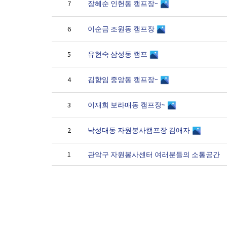
장혜순 인헌동 캠프장~
7
이순금 조원동 캠프장
6
유현숙 삼성동 캠프
5
김향임 중앙동 캠프장~
4
이재희 보라매동 캠프장~
3
낙성대동 자원봉사캠프장 김애자
2
1
관악구 자원봉사센터 여러분들의 소통공간