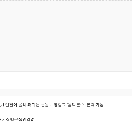
빛내린천에 울려 퍼지는 선율… 봉림교 ‘음악분수’ 본격 가동
래시장방문상인격려