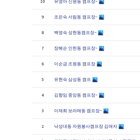
유영아 신원동 캠프장~
10
조은숙 서림동 캠프장~
9
백영숙 성현동캠프장~
8
장혜순 인헌동 캠프장~
7
이순금 조원동 캠프장
6
유현숙 삼성동 캠프
5
김향임 중앙동 캠프장~
4
이재희 보라매동 캠프장~
3
낙성대동 자원봉사캠프장 김애자
2