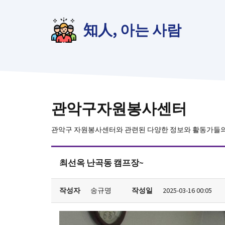
컨
텐
知人, 아는 사람
츠
로
건
너
뛰
기
관악구자원봉사센터
관악구 자원봉사센터와 관련된 다양한 정보와 활동가들
최선옥 난곡동 캠프장~
작성자
송규명
작성일
2025-03-16 00:05