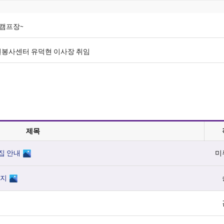
 캠프장~
원봉사센터 유덕현 이사장 취임
제목
모집 안내
미
세지