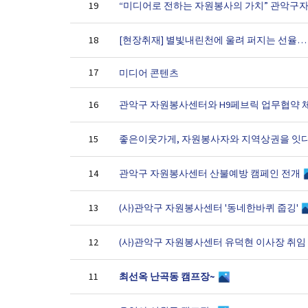
19
[현장취재] 별빛내린천에 울려 퍼지는 선율… 
18
17
미디어 콘텐츠
관악구 자원봉사센터와 H9페브릭 업무협약 
16
좋은이웃가게, 자원봉사자와 지역상권을 잇
15
관악구 자원봉사센터 산불예방 캠페인 전개
14
(사)관악구 자원봉사센터 '동네한바퀴 줍깅'
13
(사)관악구 자원봉사센터 유덕현 이사장 취
12
최선옥 난곡동 캠프장~
11