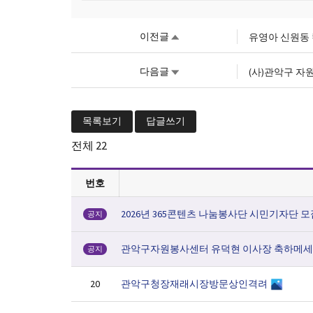
이전글
유영아 신원동
다음글
(사)관악구 자
목록보기
답글쓰기
전체
22
번호
2026년 365콘텐츠 나눔봉사단 시민기자단 
공지
관악구자원봉사센터 유덕현 이사장 축하메
공지
관악구청장재래시장방문상인격려
20